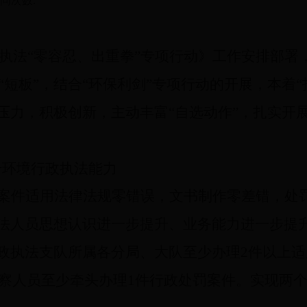
问次数:
执法“零容忍、出重拳”专项行动
》工作安排部署
短板”，结合“环保利剑”专项行动的开展，本着
压力，积极创新，主动丰富“自选动作”，扎实开
升环境行政执法能力
：案件适用法律法规零错误，文书制作零差错，处
执法人员思想认识进一步提升、业务能力进一步提
行政执法支队所属各分局、大队至少办理
2
件以上适
察人员至少牵头办理
1
件行政处罚案件。实现两