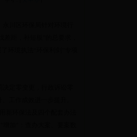
字号：[
大
中
小
]
，永川区环保局针对环境行
“找差距，补短板”的总要求，
展了环境执法“环保利剑”专项
罚决定零变更，行政诉讼零
升、工作成效进一步提升。
用新环保法及四个配套办法
个
增加
：查办大案、要案数
“
”