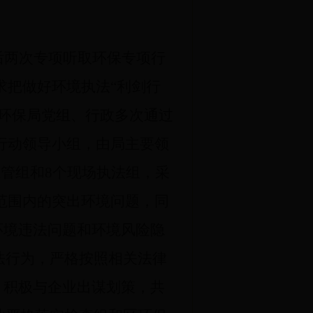
后两次专项听取环保专项行
求把做好环境执法“利剑行
环保局党组、行政多次通过
行动领导小组，由局主要领
直管组和
8
个现场执法组，采
范围内的突出环境问题，同
环境违法问题和环境风险隐
法行为，严格按照相关法律
，积极与企业出谋划策，共