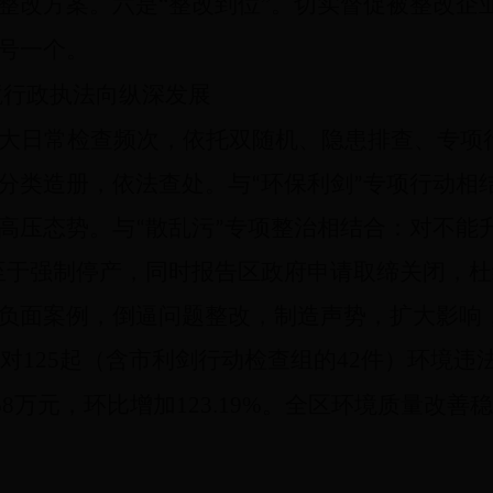
整改方案。
六是“整改到位”。
切实督促被整改企
号一个。
境行政执法向纵深发展
大日常检查频次，依托双随机、隐患排查、专项
分类造册，依法查处。与“环保利剑”专项行动相
高压态势。与“散乱污”专项整治相结合：对不能
至于强制停产，同时报告区政府申请取缔关闭，
负面案例，倒逼问题整改，制造声势，扩大影响
对
125
起（含市利剑行动检查组的
42
件）环境违
68
万元，环比增加
123.19%
。全区环境质量改善稳