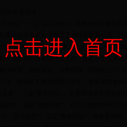
剑行动不走过场
六个到位”：
一是“认识到位”。
区政府分管领导先
检查组在永开展环境执法工作作出重要批示，要
点击进入首页
十九大报告精神的具体体现。
二是“组织到位”。
区
题研究部署环保专项行动工作。
成立了专项执法
案件审查、信息报送、后勤保障、现场执法
5
个
同步、镇域交叉执法检查的方式，全面清理全域
头看”
。
三是“检查到位”。
全面查找企业存在的
留隐患。
四是“查处到位”。
对于已查处的环境违
必严，违法必究”。
五是“服务到位”。
在督办同时