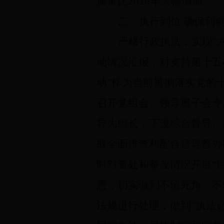
质量比
2016
年大幅增加。
二、执行到位 确保利
严格行政执法，实现“
动情况汇报，对支持第十五
动”作为当前贯彻落实党的
召开党组会、领导班子会专
导为组长，下设综合督导、
取全面排查和配合督导督办
时对查处和整改情况开展“回
患，切实做到不留死角、不
法规进行处理，做到“执法