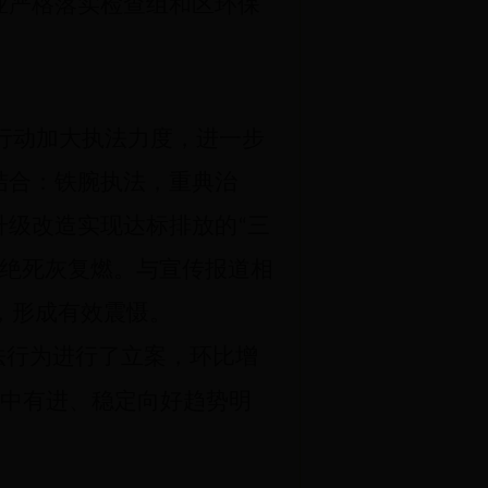
业严格落实检查组和区环保
行动加大执法力度，进一步
结合：铁腕执法，重典治
升级改造实现达标排放的“三
杜绝死灰复燃。与宣传报道相
，形成有效震慑。
法行为进行了立案，环比增
中有进、稳定向好趋势明