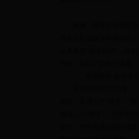
发布日期：2017-11-30
访
根据《
重庆市环境监管
政执法队伍建设和执法能力“
认真落实“规定动作”，自加
行动，取得了阶段性成果。
一、明确目标 全面提
实现执法四个“为零”
败诉。促进三个“提升”：
确保二个“清零”：区环境
案件，所有在编在岗环境监