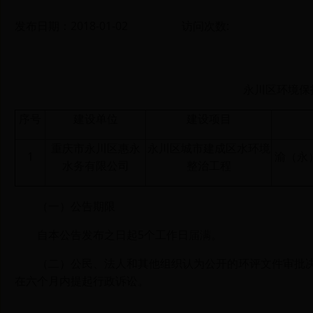
发布日期：2018-01-02
访问次数:
永川区环境保
序号
建设单位
建设项目
重庆市永川区惠永
永川区城市建成区水环境
1
渝（永
水务有限公司
整治工程
（一）公告期限
自本公告发布之日起
5个工作日届满。
（二）公民、法人和其他组织认为公开的环评文件审批决
在六个月内提起行政诉讼。