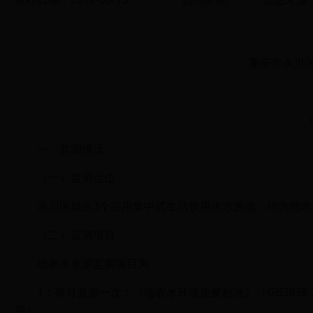
重庆市永川
一、监测情况
（一）监测点位
永川区城区
3
个在用集中式生活饮用水水源地，均为地表
（二）监测项目
地表水水源监测项目为：
1
：每月监测一次：《地表水环境质量标准》（
GB3838
项）。