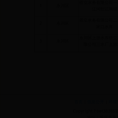
侨立水务有限公司一
1
永川区
江河红江闸坝
侨立水务有限公司二
2
永川区
家口水库
永川区上游水库侨立
3
永川区
限公司三水厂上游
首页
|
信息公开
|
环境
Copyright ? bet36
地址：重庆市永川区