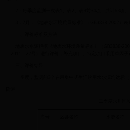
2
：每季度监测一次表
1、表
2
、表
3
前
34
项，共计
63
项。
3
：
7月：《地表水环境质量标准》（
GB3838-2002
）表
二、评价标准及方法
地表水水源根据《地表水环境质量标准》（
GB3838-200
〔
2011
〕
22
号）进行评价，补充项目、特定项目采用单因子
三、评价结果
二季度，监测的
3
个在
用集中式生活饮用水水源均达标（
附表
二季度永川区
序号
区县名称
水源名称