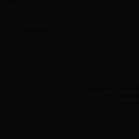
[附件下载]
首页
|
信息公开
|
环境
Copyright ? bet36
地址：重庆市永川区
电话(TEL)：86-23-49